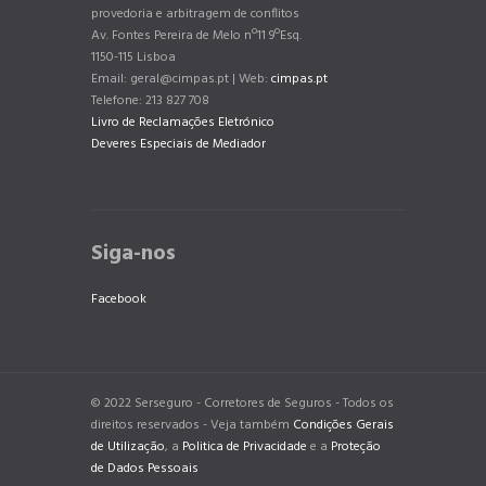
provedoria e arbitragem de conflitos
Av. Fontes Pereira de Melo nº11 9ºEsq.
1150-115 Lisboa
Email: geral@cimpas.pt | Web:
cimpas.pt
Telefone: 213 827 708
Livro de Reclamações Eletrónico
Deveres Especiais de Mediador
Siga-nos
Facebook
© 2022 Serseguro - Corretores de Seguros - Todos os
direitos reservados - Veja também
Condições Gerais
de Utilização
, a
Politica de Privacidade
e a
Proteção
de Dados Pessoais