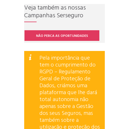
Veja também as nossas
Campanhas Serseguro
NÃO PERCA AS OPORTUNIDADES
Pela importância que
tem o cumprimento do
RGPD – Regulamento
Geral de Proteção de
Dados, criámos uma
plataforma que lhe dará
total autonomia não
apenas sobre a Gestão
dos seus Seguros, mas
também sobre a
utilização e proteção dos