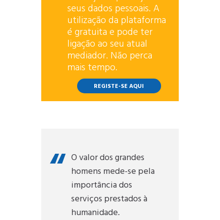
seus dados pessoais. A
utilização da plataforma
é gratuita e pode ter
ligação ao seu atual
mediador. Não perca
mais tempo.
REGISTE-SE AQUI
O valor dos grandes
homens mede-se pela
importância dos
serviços prestados à
humanidade.