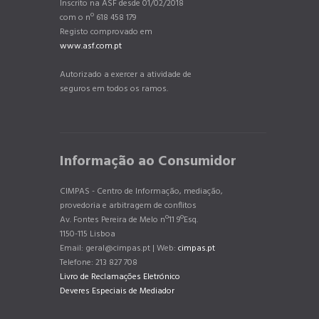
Inscrito na ASF desde 01/02/2018
com o nº 618 458 179
Registo comprovado em
www.asf.com.pt
Autorizado a exercer a atividade de
seguros em todos os ramos.
Informação ao Consumidor
CIMPAS - Centro de Informação, mediação,
provedoria e arbitragem de conflitos
Av. Fontes Pereira de Melo nº11 9ºEsq.
1150-115 Lisboa
Email: geral@cimpas.pt | Web:
cimpas.pt
Telefone: 213 827 708
Livro de Reclamações Eletrónico
Deveres Especiais de Mediador