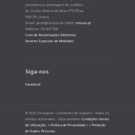
provedoria e arbitragem de conflitos
Av. Fontes Pereira de Melo nº11 9ºEsq.
1150-115 Lisboa
Email: geral@cimpas.pt | Web:
cimpas.pt
Telefone: 213 827 708
Livro de Reclamações Eletrónico
Deveres Especiais de Mediador
Siga-nos
Facebook
© 2022 Serseguro - Corretores de Seguros - Todos os
direitos reservados - Veja também
Condições Gerais
de Utilização
, a
Politica de Privacidade
e a
Proteção
de Dados Pessoais