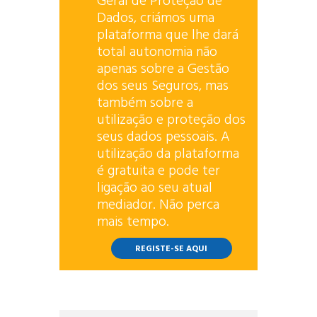
Geral de Proteção de
Dados, criámos uma
plataforma que lhe dará
total autonomia não
apenas sobre a Gestão
dos seus Seguros, mas
também sobre a
utilização e proteção dos
seus dados pessoais. A
utilização da plataforma
é gratuita e pode ter
ligação ao seu atual
mediador. Não perca
mais tempo.
REGISTE-SE AQUI