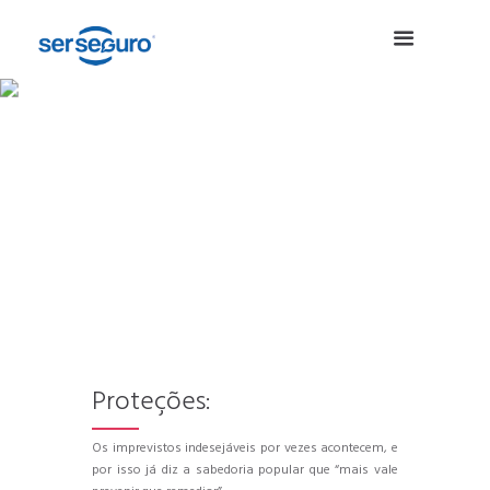
Proteja a sua
Casa!
Seguros de Vida
Proteja-se a si e à sua família em caso de
morte, doença grave ou invalidez.
Proteções:
Os imprevistos indesejáveis por vezes acontecem, e
por isso já diz a sabedoria popular que “mais vale