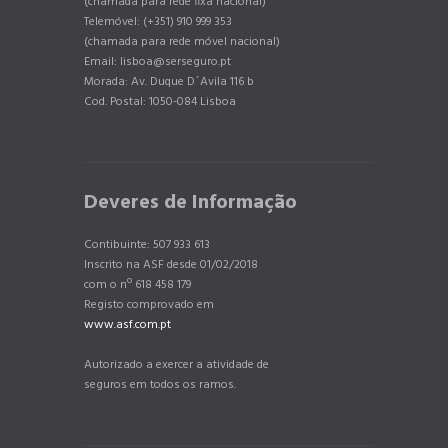
(chamada para rede fixa nacional)
Telemóvel: (+351) 910 999 353
(chamada para rede móvel nacional)
Email: lisboa@serseguro.pt
Morada: Av. Duque D´Avila 116 b
Cod. Postal: 1050-084 Lisboa
Deveres de Informação
Contibuinte: 507 933 613
Inscrito na ASF desde 01/02/2018
com o nº 618 458 179
Registo comprovado em
www.asf.com.pt
Autorizado a exercer a atividade de
seguros em todos os ramos.