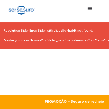
Revolution Slider Error: Slider with alias
slid-habit
not found.
Maybe you mean: 'home-1' or 'slider_inicio' or 'slider-inicio2' or 'Seg-Vida' o
PROMOÇÃO – Seguro de recheio