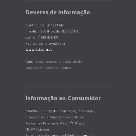
Deveres de Informação
Contibuinte: 507 933 613
Inscrito na ASF desde 01/02/2018
com o nº 618 458 179
Registo comprovado em
www.asf.com.pt
Autorizado a exercer a atividade de
seguros em todos os ramos.
Informação ao Consumidor
CIMPAS - Centro de Informação, mediação,
provedoria e arbitragem de conflitos
Av. Fontes Pereira de Melo nº11 9ºEsq.
1150-115 Lisboa
Email: geral@cimpas.pt | Web:
cimpas.pt