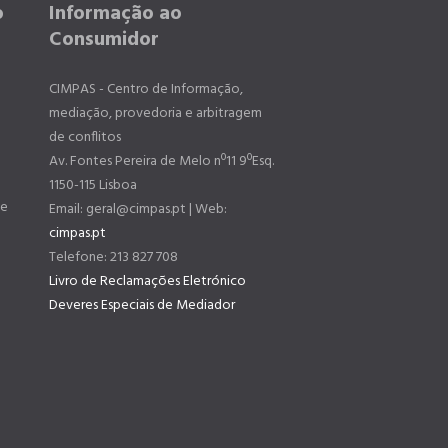
o
Informação ao
Consumidor
CIMPAS - Centro de Informação,
mediação, provedoria e arbitragem
de conflitos
Av. Fontes Pereira de Melo nº11 9ºEsq.
1150-115 Lisboa
de
Email: geral@cimpas.pt | Web:
cimpas.pt
Telefone: 213 827 708
Livro de Reclamações Eletrónico
Deveres Especiais de Mediador