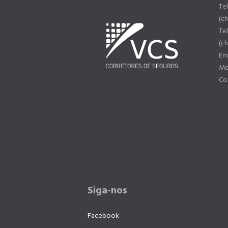
Tel
(ch
Te
(c
Ema
Mor
Cod
Siga-nos
Facebook