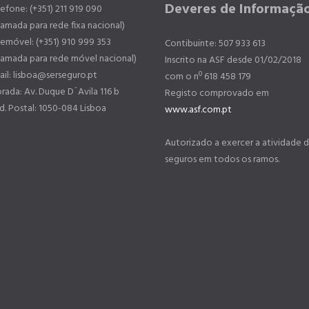
Deveres de Informaçã
efone: (+351) 211 919 090
amada para rede fixa nacional)
lemóvel: (+351) 910 999 353
Contibuinte: 507 933 613
hamada para rede móvel nacional)
Inscrito na ASF desde 01/02/2018
il: lisboa@serseguro.pt
com o nº 618 458 179
ada: Av. Duque D´Avila 116 b
Registo comprovado em
. Postal: 1050-084 Lisboa
www.asf.com.pt
Autorizado a exercer a atividade 
seguros em todos os ramos.