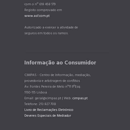
com o nº 618 458 179
Registo comprovado em
www.asf.com.pt
Autorizado a exercer a atividade de
seguros em todos os ramos.
Informação ao Consumidor
CIMPAS - Centro de Informação, mediação,
provedoria e arbitragem de conflitos
Av. Fontes Pereira de Melo nº11 9ºEsq.
1150-115 Lisboa
Email: geral@cimpas.pt | Web:
cimpas.pt
Telefone: 213 827 708
Livro de Reclamações Eletrónico
Deveres Especiais de Mediador