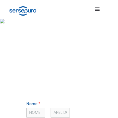
Nós encontraremos o
melhor
Seguro
para si.
Seguros de Saúde
Formulário de simulação
Nome
*