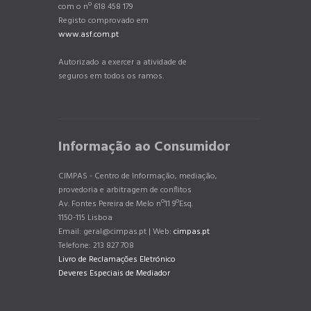
com o nº 618 458 179
Registo comprovado em
www.asf.com.pt
Autorizado a exercer a atividade de
seguros em todos os ramos.
Informação ao Consumidor
CIMPAS - Centro de Informação, mediação,
provedoria e arbitragem de conflitos
Av. Fontes Pereira de Melo nº11 9ºEsq.
1150-115 Lisboa
Email: geral@cimpas.pt | Web:
cimpas.pt
Telefone: 213 827 708
Livro de Reclamações Eletrónico
Deveres Especiais de Mediador