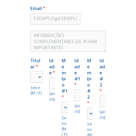
F
L
i
a
Email
*
r
s
s
t
t
N
o
t
a
s
Titul
Id
M
Id
M
Id
c
ar
*
ad
e
ad
e
ad
o
e
*
m
e
m
e
m
br
#1
br
#
p
o
*
o
2
l
Sexo
#1
#
*
(M / F)
e
(an
*
2
os)
m
*
e
(an
os)
n
(an
os)
t
Se
xo
a
Se
(M
xo
r
/ F)
(M