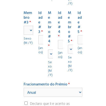
e
/ F)
s
Mem
Id
M
Id
M
Id
bro
ad
e
ad
e
ad
#3
*
e
m
e
m
e
#
br
#
br
#
3
*
o
4
o
5
*
#
*
#
Sexo
4
5
*
(M / F)
*
(an
(an
os)
os)
(an
os)
Se
xo
Se
(M
xo
/ F)
(M
/ F)
Fracionamento do Prémio
*
T
Declaro que li e aceito as