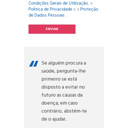
e
Condições Gerais de Utilização
, a
r
Politica de Privacidade
e a
Proteção
m
de Dados Pessoais
.
o
s
ENVIAR
d
e
U
t
i
l
Se alguém procura a
i
saúde, pergunta-lhe
z
a
primeiro se está
ç
disposto a evitar no
ã
o
futuro as causas da
*
doença; em caso
contrário, abstém-te
de o ajudar.